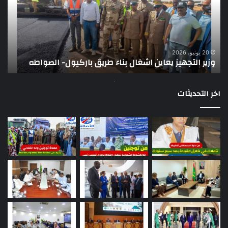
بناء
الر
طريق
عن
باركيول-
موا
الصواطه
مور
ت
وي
20 يونيو، 2026
وزير التجهيز يعاين اشغال بناء طريق باركيول- الصواطه
ت
تو
اخر التحديثات