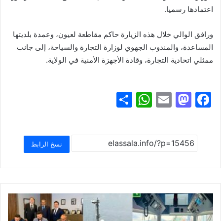
اعتمادها رسميا.
ورافق الوالي خلال هذه الزيارة حاكم مقاطعة لعيون، وعمدة بلديتها
المساعدة، والمندوب الجهوي لوزارة التجارة والسياحة، إلى جانب
ممثلي اتحادية التجارة، وقادة الأجهزة الأمنية في الولاية.
S
W
E
M
F
h
h
m
a
a
ar
at
ai
st
c
e
s
l
o
e
نسخ الرابط
A
d
b
p
o
o
p
n
o
k