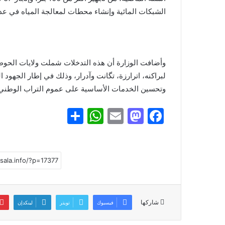
الشبكات المائية وإنشاء محطات لمعالجة المياه في عدد
وأضافت الوزارة أن هذه التدخلات شملت ولايات الحو
لبراكنه، اترارزة، تگانت وآدرار، وذلك في إطار الجهود ا
وتحسين الخدمات الأساسية على عموم التراب الوطني
S
W
E
M
F
h
h
m
a
a
ar
at
ai
st
c
e
s
l
o
e
A
d
b
p
o
o
شاركها
فيسبوك
تويتر
لينكدإن
p
n
o