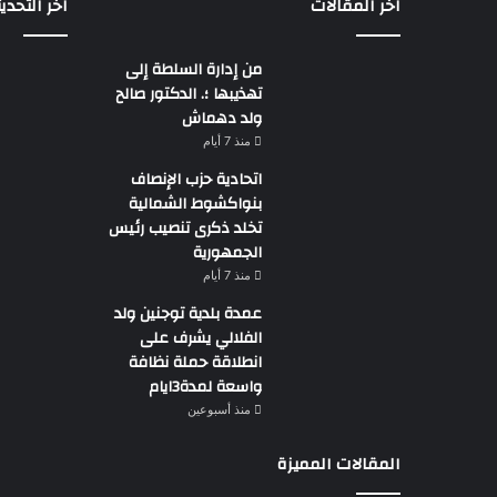
اخر المقالات
اخر التحدي
من إدارة السلطة إلى
تهذيبها ؛. الدكتور صالح
ولد دهماش
منذ 7 أيام
اتحادية حزب الإنصاف
بنواكشوط الشمالية
تخلد ذكرى تنصيب رئيس
الجمهورية
منذ 7 أيام
عمدة بلدية توجنين ولد
الفلالي يشرف على
انطلاقة حملة نظافة
واسعة لمدة3ايام
منذ أسبوعين
المقالات المميزة