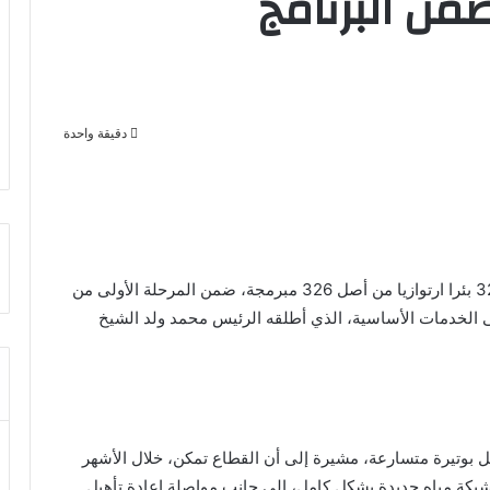
ضمن البرنامج
دقيقة واحدة
الأصالة: أعلنت وزارة المياه والصرف الصحي تنفيذ 320 بئرا ارتوازيا من أصل 326 مبرمجة، ضمن المرحلة الأولى من
إلى الخدمات الأساسية، الذي أطلقه الرئيس محمد ولد الشيخ
صل بوتيرة متسارعة، مشيرة إلى أن القطاع تمكن، خلال الأشهر
ستة الماضية، من تجهيز أكثر من 100 بئر، وإنجاز 57 شبكة مياه جديدة بشكل كامل، إلى جانب مواصلة إعادة تأهيل