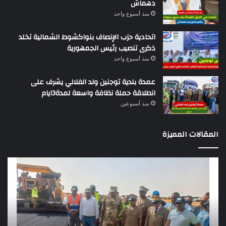
دهماش
منذ أسبوع واحد
اتحادية حزب الإنصاف بنواكشوط الشمالية تخلد
ذكرى تنصيب رئيس الجمهورية
منذ أسبوع واحد
عمدة بلدية توجنين ولد الفلالي يشرف على
انطلاقة حملة نظافة واسعة لمدة3ايام
منذ أسبوعين
المقالات المميزة
تقرير
كي
دولي
ال
يؤكد
ال
ضعف
يج
الرقابة
بب
عن
ا