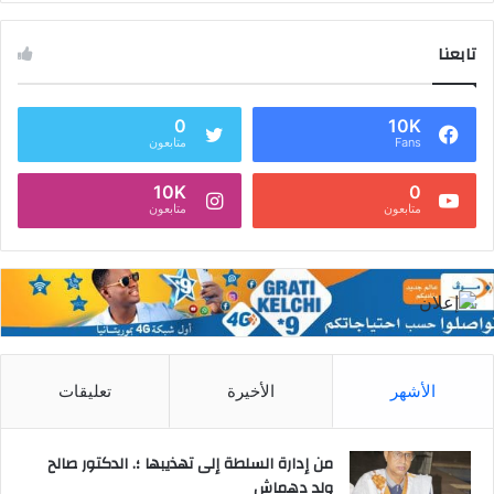
تابعنا
0
10K
Fans
متابعون
10K
0
متابعون
متابعون
الأشهر
الأخيرة
تعليقات
من إدارة السلطة إلى تهذيبها ؛. الدكتور صالح
ولد دهماش