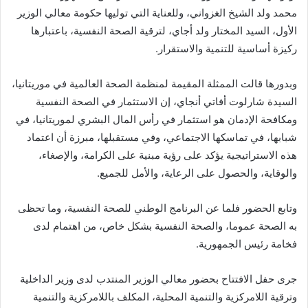
محمد ولد الشيخ الغزواني، وللعناية التي توليها حكومة معالي الوزير
الأول، السيد المختار ولد أجاي، لترقية الصحة النفسية، باعتبارها
ركيزة أساسية للتنمية والاستقرار.
وبدورها قالت الممثلة المقيمة لمنظمة الصحة العالمية في موريتانيا،
السيدة شارلوت أفاتي أنجاي، إن الاستثمار في الصحة النفسية
ومكافحة الإدمان هو استثمار في رأس المال البشري لموريتانيا، في
شبابها، في تماسكها الاجتماعي، وفي مستقبلها، مبرزة أن اعتماد
هذه الاستراتيجية يؤكد على رؤية مبنية على الكرامة، والإصغاء،
والوقاية، والحصول على الرعاية، والأمل للجميع.
وتابع الحضور فلما عن البرنامج الوطني للصحة النفسية، وما تحظى
به الصحة عموما، والصحة النفسية بشكل خاص، من اهتمام لدى
فخامة رئيس الجمهورية.
جرى حفل الافتتاح بحضور معالي الوزير المنتدب لدى وزير الداخلية
وترقية اللامركزية والتنمية المحلية، المكلف باللامركزية والتنمية