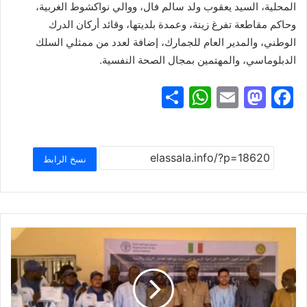
المحلية، السيد يعقوب ولد سالم فال، ووالي نواكشوط الغربية،
وحاكم مقاطعة تفرغ زينة، وعمدة بلديتها، وقائد أركان الدرك
الوطني، والمدير العام للجمارك، إضافة لعدد من ممثلي السلك
الدبلوماسي، والمهتمين بمجال الصحة النفسية.
S
W
E
M
F
h
h
m
a
a
ar
at
ai
st
c
e
s
l
o
e
نسخ الرابط
A
d
b
p
o
o
p
n
o
k