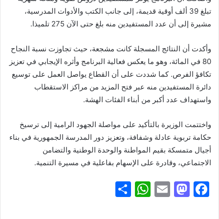
تبلغ 39 ألف أوقية قديمة، إلى جانب الكتب والأدوات المدرسية،
مشيرة إلى أن عدد المستفيدين منه بلغ حتى الآن 275 تلميذا.
وأكدت أن النتائج المسجلة كانت مشجعة، حيث تجاوزت نسبة النجاح
80 في المائة، وهو ما يعكس فعالية البرنامج وأثره الإيجابي في تعزيز
تكافؤ الفرص. كما شددت على أن القطاع يواصل العمل على توسيع
دائرة المستفيدين منه عبر فتح المزيد من مراكز الاستقطاب
واستهداف عدد أكبر من أبناء الفئات الهشة.
واختتمت الوزيرة بالتأكيد على مواصلة الجهود الرامية إلى ترسيخ
حكامة تربوية عادلة وشفافة، وتعزيز دور المدرسة الجمهورية في بناء
أجيال متمسكة بقيم المواطنة والوحدة الوطنية والتضامن
الاجتماعي، وقادرة على الإسهام بفاعلية في مسيرة التنمية.
S
W
E
M
F
h
h
m
a
a