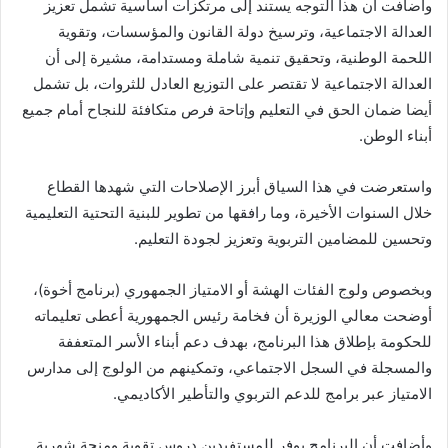
وأضافت أن هذا التوجه يستند إلى مرتكزات أساسية تشمل تعزيز
العدالة الاجتماعية، وترسيخ دولة القانون والمؤسسات، وتقوية
اللحمة الوطنية، وتحقيق تنمية شاملة ومستدامة، مشيرة إلى أن
العدالة الاجتماعية لا تقتصر على التوزيع العادل للثروات، بل تشمل
أيضا ضمان الحق في التعليم وإتاحة فرص متكافئة للنجاح أمام جميع
أبناء الوطن.
واستعرضت في هذا السياق أبرز الإصلاحات التي شهدها القطاع
خلال السنوات الأخيرة، وما رافقها من تطوير للبنية التحتية التعليمية
وتحسين للمضامين التربوية وتعزيز لجودة التعليم.
وبخصوص ولوج الفئات الهشة أو الامتياز الجمهوري (برنامج أخوة)،
أوضحت معالي الوزيرة أن فخامة رئيس الجمهورية أعطى تعليماته
للحكومة بإطلاق هذا البرنامج، بهدف دعم أبناء الأسر المتعففة
والمسجلة في السجل الاجتماعي، وتمكينهم من الولوج إلى مدارس
الامتياز عبر برامج للدعم التربوي والتأطير الأكاديمي.
وأضافت أن البرنامج يوفر للمستفيدين دروس تقوية ومنحة شهرية