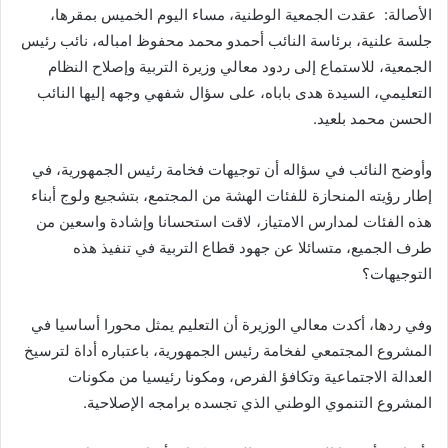
الأصالة: عقدت الجمعية الوطنية، مساء اليوم الخميس بمقرها،
جلسة علنية، برئاسة النائب أحمدو محمد محفوظ امباله، نائب رئيس
الجمعية، للاستماع إلى ردود معالي وزيرة التربية وإصلاح النظام
التعليمي، السيدة هدى باباه، على سؤال شفهي وجهه إليها النائب
الحسن محمد بلعيد.
وأوضح النائب في سؤاله أن توجيهات فخامة رئيس الجمهورية، في
إطار رؤيته المنحازة للفئات الهشة من المجتمع، بتشجيع ولوج أبناء
هذه الفئات لمدارس الامتياز، لاقت استحسانا وإشادة واسعين من
طرف الجميع، متسائلا عن جهود قطاع التربية في تنفيذ هذه
التوجيهات؟
وفي ردها، أكدت معالي الوزيرة أن التعليم يمثل محورا أساسيا في
المشروع المجتمعي لفخامة رئيس الجمهورية، باعتباره أداة لترسيخ
العدالة الاجتماعية وتكافؤ الفرص، ومكونا رئيسيا من مكونات
المشروع التنموي الوطني الذي تجسده برامجه الإصلاحية.