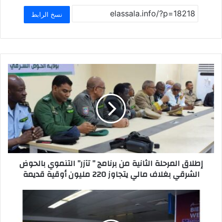
ar
at
ai
st
c
e
s
l
o
e
نسخ الرابط
A
d
b
p
o
o
p
n
o
k
إطلاق المرحلة الثانية من برنامج ” تآزر” التنموي بالحوض
الشرقي بغلاف مالي يتجاوز 220 مليون أوقية قديمة