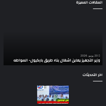
المقالات المميزة
وزير
تقر
التجهيز
دو
يعاين
يؤك
اشغال
ضع
بناء
الر
طريق
عن
باركيول-
موا
الصواطه
مور
ت
وي
20 يونيو، 2026
وزير التجهيز يعاين اشغال بناء طريق باركيول- الصواطه
ت
تو
اخر التحديثات