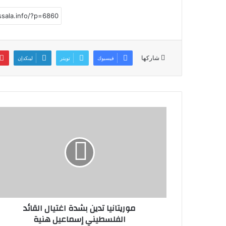
ar
at
ai
st
c
e
s
l
o
e
A
d
b
p
o
o
شاركها
فيسبوك
تويتر
لينكدإن
p
n
o
k
موريتانيا تدين بشدة اغتيال القائد
الفلسطيني إسماعيل هنية