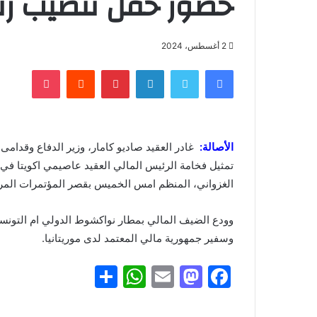
حضور حفل تنصيب رئ
2 أغسطس، 2024
فيسبوك
تويتر
لينكدإن
بينتيريست
‏Reddit
بوكيت
الأصالة:
غادر العقيد صاديو كامار، وزير الدفاع وقدامى
تمثيل فخامة الرئيس المالي العقيد عاصيمي اكويتا ف
الغزواني، المنظم امس الخميس بقصر المؤتمرات المر
وودع الضيف المالي بمطار نواكشوط الدولي ام التونس
وسفير جمهورية مالي المعتمد لدى موريتانيا.
S
W
E
M
F
h
h
m
a
a