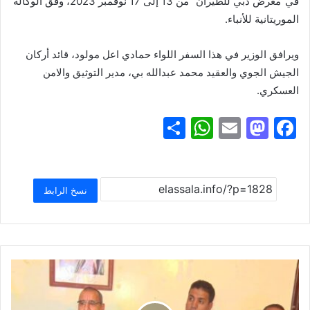
في”معرض دبي للطيران” من 13 إلى 17 نوفمبر 2023، وفق الوكالة
الموريتانية للأنباء.
ويرافق الوزير في هذا السفر اللواء حمادي اعل مولود، قائد أركان
الجيش الجوي والعقيد محمد عبدالله بي، مدير التوثيق والامن
العسكري.
S
W
E
M
F
h
h
m
a
a
ar
at
ai
st
c
e
s
l
o
e
نسخ الرابط
A
d
b
p
o
o
p
n
o
k