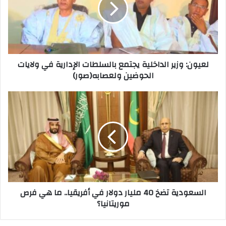
لعيون: وزير الداخلية يجتمع بالسلطات الإدارية في ولايات
الحوضين ولعصابه(صور)
السعودية تضخ 40 مليار دولار في أفريقيا.. ما هي فرص
موريتانيا؟