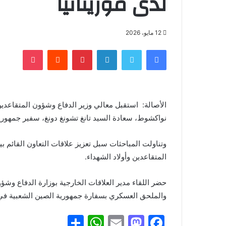
لدى موريتانيا
12 مايو، 2026
فيسبوك
تويتر
لينكدإن
بينتيريست
‏Reddit
بوكيت
الأصالة: استقبل معالي وزير الدفاع وشؤون المتقاعدين و
نواكشوط، سعادة السيد تانغ تشونغ دونغ، سفير جمهورية 
وتناولت المباحثات سبل تعزيز علاقات التعاون القائم ب
المتقاعدين وأولاد الشهداء.
حضر اللقاء مدير العلاقات الخارجية بوزارة الدفاع وشؤو
والملحق العسكري بسفارة جمهورية الصين الشعبية ف
S
W
E
M
F