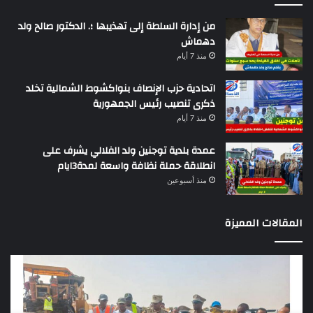
من إدارة السلطة إلى تهذيبها ؛. الدكتور صالح ولد
دهماش
منذ 7 أيام
اتحادية حزب الإنصاف بنواكشوط الشمالية تخلد
ذكرى تنصيب رئيس الجمهورية
منذ 7 أيام
عمدة بلدية توجنين ولد الفلالي يشرف على
انطلاقة حملة نظافة واسعة لمدة3ايام
منذ أسبوعين
المقالات المميزة
وزير
تقر
التجهيز
دو
يعاين
يؤك
اشغال
ضع