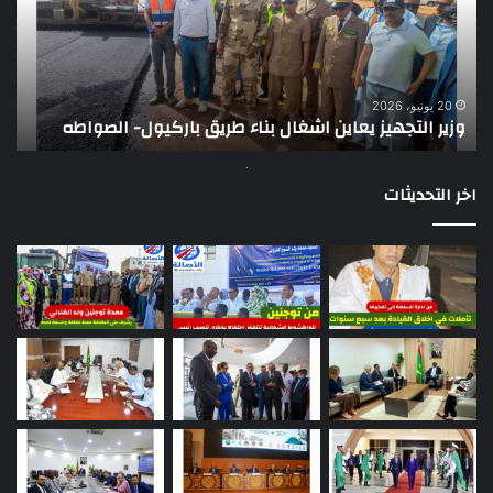
بناء
الر
طريق
عن
باركيول-
موا
الصواطه
مور
ت
وي
20 يونيو، 2026
وزير التجهيز يعاين اشغال بناء طريق باركيول- الصواطه
ت
تو
اخر التحديثات