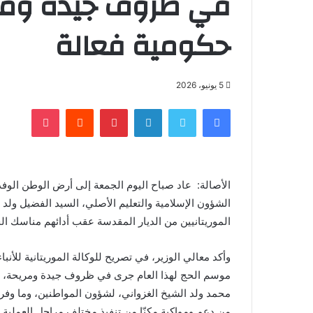
في ظروف جيدة ومر
حكومية فعالة
5 يونيو، 2026
فيسبوك
تويتر
لينكدإن
بينتيريست
‏Reddit
بوكيت
الأصالة: عاد صباح اليوم الجمعة إلى أرض الوطن الوفد
الشؤون الإسلامية والتعليم الأصلي، السيد الفضيل ولد
الموريتانيين من الديار المقدسة عقب أدائهم مناسك الحج لموسم 7
وأكد معالي الوزير، في تصريح للوكالة الموريتانية للأ
موسم الحج لهذا العام جرى في ظروف جيدة ومريحة، بفض
محمد ولد الشيخ الغزواني، لشؤون المواطنين، وما وفرته
من دعم ومواكبة مكنّا من تنفيذ مختلف مراحل العملية