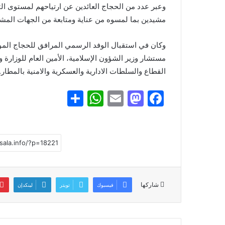
وعبر عدد من الحجاج العائدين عن ارتياحهم لمستوى الت
مشيدين بما لمسوه من عناية ومتابعة من الجهات المشر
وكان في استقبال الوفد الرسمي المرافق للحجاج المو
مستشار وزير الشؤون الإسلامية، الأمين العام للوزارة 
القطاع والسلطات الادارية والعسكرية والامنية بالمطار.
S
W
E
M
F
h
h
m
a
a
ar
at
ai
st
c
e
s
l
o
e
A
d
b
p
o
o
شاركها
فيسبوك
تويتر
لينكدإن
p
n
o
k