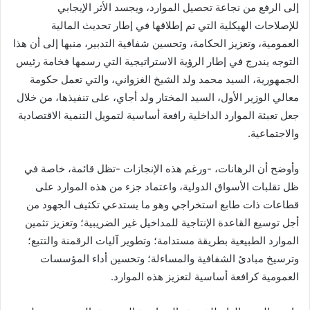
إلى الرفع من نجاعة تحصيل الموارد، ويجسد الأثر الإيجابي
للإصلاحات الهيكلية التي تم إطلاقها في إطار تحديث المالية
العمومية، وتعزيز الحكامة، وتحسين شفافية التدبير، منبها إلى أن هذا
التوجه يندرج في إطار الرؤية الاستراتيجية التي رسمها فخامة رئيس
الجمهورية، السيد محمد ولد الشيخ الغزواني، والتي تعمل حكومة
معالي الوزير الأول، السيد المختار ولد أجاي، على تنفيذها، من خلال
جعل تعبئة الموارد الداخلية رافعة أساسية لتمويل التنمية الاقتصادية
والاجتماعية.
وأوضح أن الرهانات، -ورغم هذه الإنجازات -تظل قائمة، خاصة في
ظل تقلبات الأسواق الدولية، واعتماد جزء من هذه الموارد على
قطاعات ذات طابع استخراجي وهو ما يستدعي تكثيف الجهود من
أجل توسيع القاعدة الإنتاجية للمداخيل غير الضريبية؛ وتعزيز تثمين
الموارد الطبيعية بطريقة مستدامة؛ وتطوير آليات الرقمنة والتتبع؛
وترسيخ مبادئ الشفافية والمساءلة؛ وتحسين أداء المؤسسات
العمومية كرافعة أساسية لتعزيز هذه الموارد.