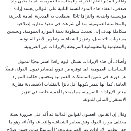
واعتبر المدير العام للخزينة والمحاسبة العمومية، السيد يحيى ولد
صدفي، انعقاد هذه الندوة للسنة الثانية على التوالي يجسد إرادة
مؤسسية واضحة، والتزامًا ثابتًا اضطلعت به المديرية العامة للخزينة
والمحاسبة العمومية، منذ أن شرعت في تنفيذ مقاربة إصلاحية
متكاملة تهدف إلى تحديث منظومة تعبئة الموارد العمومية، وتحسين
مستويات التحصيل، وتعزيز الشفافية، وتطوير الأطر القانونية
والتنظيمية والمعلوماتية المرتبطة بالإيرادات غير الضريبية.
وأضاف أن هذه الإيرادات تشكل اليوم رافدًا استراتيجيًا لتمويل
السياسات العمومية، لما توفره من تنويع لمصادر تمويل الدولة، فضلًا
عن دورها في تثمين الممتلكات العمومية وتحسين حكامة الموارد
العامة، كما أنها تتميز بكونها أقل تأثرًا بالتقلبات الاقتصادية مقارنة
ببعض الإيرادات الضريبية، مما يمنحها أهمية خاصة في تعزيز
الاستقرار المالي للدولة.
وقال إن القانون العضوي لقوانين المالية قد أكد على ضرورة تعبئة
مختلف موارد الدولة وفق معايير الشفافية والنجاعة والأداء، وهو ما
جعل تطوير الإيرادات غير الضريبية محورًا أساسيًا ضمن جهود إصلاح