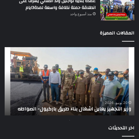
عمدة بلدية توجنين ولد الفلالي يشرف على
انطلاقة حملة نظافة واسعة لمدة3ايام
منذ أسبوع واحد
المقالات المميزة
تقرير
دولي
يؤكد
ضعف
الرقابة
عن
موازنة
موريتانيا
7 يونيو، 2026
تقرير دولي يؤك
ويقدم
يز يعاين اشغال بناء طريق باركيول- الصواطه
توصيات
توصيات
اخر التحديثات